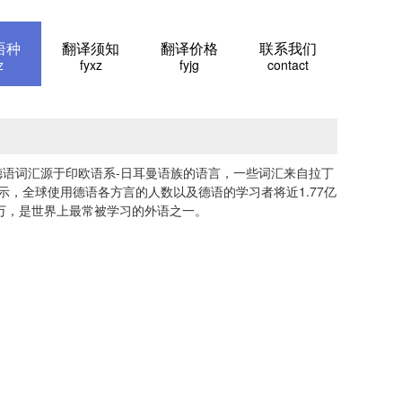
语种
翻译须知
翻译价格
联系我们
z
fyxz
fyjg
contact
德语词汇源于印欧语系-日耳曼语族的语言，一些词汇来自拉丁
示，全球使用德语各方言的人数以及德语的学习者将近1.77亿
千万，是世界上最常被学习的外语之一。